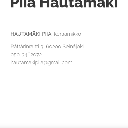
Piia Hautamäki
HAUTAMÄKI PIIA
, keraamikko
Rättärinraitti 3, 60200 Seinäjoki
050-3462072
hautamakipiia@gmail.com